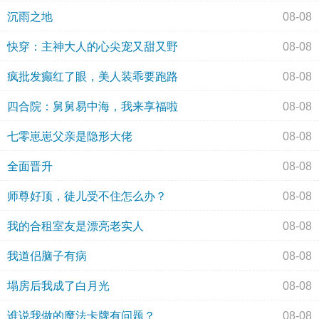
沉雨之地
08-08
快穿：主神大人的心尖宠又甜又野
08-08
疯批发癫红了眼，美人装乖要跑路
08-08
四合院：舅舅易中海，我来享福啦
08-08
七零崽崽父亲是隐形大佬
08-08
全面晋升
08-08
师尊好顶，徒儿受不住怎么办？
08-08
我的合租室友是漂亮老实人
08-08
我道侣脑子有病
08-08
塌房后我成了白月光
08-08
谁说我做的魔法卡牌有问题？
08-08