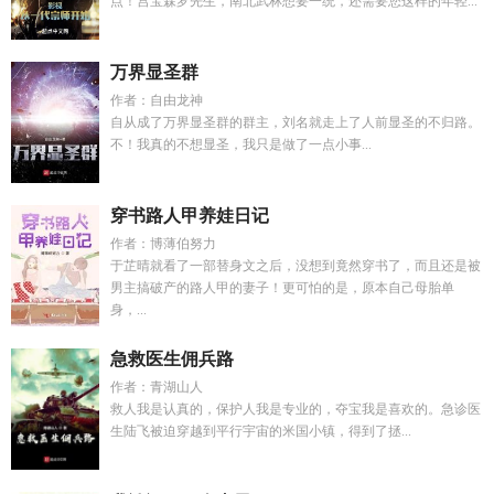
点！宫宝森罗先生，南北武林想要一统，还需要您这样的年轻...
万界显圣群
作者：自由龙神
自从成了万界显圣群的群主，刘名就走上了人前显圣的不归路。
不！我真的不想显圣，我只是做了一点小事...
穿书路人甲养娃日记
作者：博薄伯努力
于芷晴就看了一部替身文之后，没想到竟然穿书了，而且还是被
男主搞破产的路人甲的妻子！更可怕的是，原本自己母胎单
身，...
急救医生佣兵路
作者：青湖山人
救人我是认真的，保护人我是专业的，夺宝我是喜欢的。急诊医
生陆飞被迫穿越到平行宇宙的米国小镇，得到了拯...