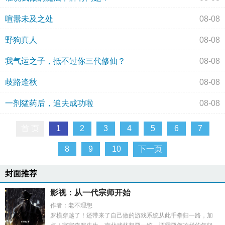
喧嚣未及之处
08-08
野狗真人
08-08
我气运之子，抵不过你三代修仙？
08-08
歧路逢秋
08-08
一剂猛药后，追夫成功啦
08-08
首 页
1
2
3
4
5
6
7
8
9
10
下一页
封面推荐
影视：从一代宗师开始
作者：老不理想
罗横穿越了！还带来了自己做的游戏系统从此千拳归一路，加