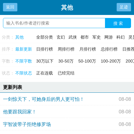
其他
返回
足迹
搜 索
分类：
其他
全部分类
玄幻
武侠
都市
军史
网游
科幻
灵
排序：
最新更新
日排行榜
周排行榜
月排行榜
总排行榜
日推
字数：
不限字数
30万以下
30-50万
50-100万
100-200万
20
状态：
不限状态
正在连载
已经完结
更新列表
一剑惊天下，可她身后的男人更可怕！
08-08
他要跟我回家！
08-08
宇智波带子拒绝修罗场
08-08