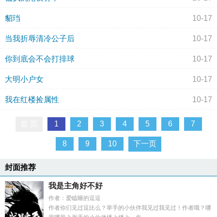
貂珰
10-17
当我折辱清冷公子后
10-17
你到底会不会打排球
10-17
大明小户女
10-17
我在红楼捡属性
10-17
首 页
1
2
3
4
5
6
7
8
9
10
下一页
封面推荐
我是主角好不好
作者：爱瞌睡的逗逗
作者你们见过逗比么？举手的小伙伴我见过我见过！作者哦？哪