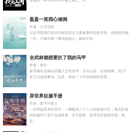
里哪里？举手的小伙伴楼上楼上。作...
盈盈一笑我心倾倒
作者：公子浅笑
云起书院我们的2020创意征文大赛参赛作品多年前，他很想问她
一句，不嫁何撩？撩动他的心，她却不给...
全武林都想要扒了我的马甲
作者：聆行
新书嫡长女她以武服人已经发布，主站云起，欢迎收藏。无CP
女主沉迷搞事业，以及，保命二十年前端朝的首富...
异世界征服手册
作者：新手钓鱼人
一次突如其来的意外，一辆载有二十八人的旅游大巴，毫无防备
的穿越到了某个仙侠世界。岁月悠悠，异界百年匆然而逝。就
在...