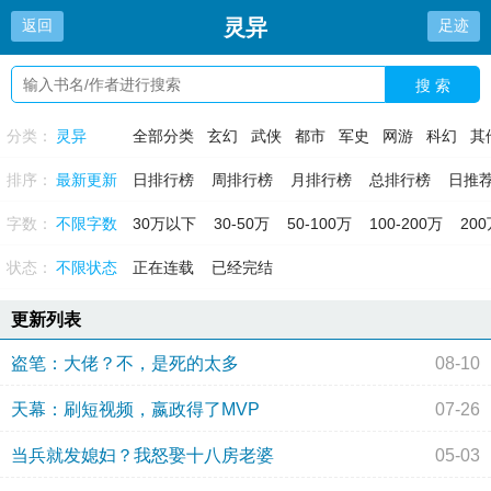
灵异
返回
足迹
搜 索
分类：
灵异
全部分类
玄幻
武侠
都市
军史
网游
科幻
其
排序：
最新更新
日排行榜
周排行榜
月排行榜
总排行榜
日推
字数：
不限字数
30万以下
30-50万
50-100万
100-200万
20
状态：
不限状态
正在连载
已经完结
更新列表
盗笔：大佬？不，是死的太多
08-10
天幕：刷短视频，嬴政得了MVP
07-26
当兵就发媳妇？我怒娶十八房老婆
05-03