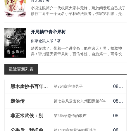
君无忌 / 著
小说法眼简介一代收藏大家林无锋，疏忽间发现自己成了
修行世界中一个无名小卒林峰法眼者，佛家第四眼，是为
菩萨境，可以照见八万四千法门特别申明本书单穿，也非
修佛字数有点少，恳请大家先帮忙养养。另有...
开局抽中青帝果树
你家仓鼠大爷 / 著
楚秀穿越了。带着一个进度条，能在诸天万界，抽取神
兵！弹指遮天青帝果树，百倍修炼，自愈第一，可修长
生，摘取因果！热血传奇屠龙宝刀，一刀999，点击就
送！三国无双方天画戟，霸体一开，无双割草，狙杀天
最近更新列表
骄，战力翻倍！什么？打怪还...
黑木崖抄书百年，我成了魔道祖师
08-05
第764章疤痕男子
逆侯传
08-05
第七卷风云变化九州图聚第894章李难相求
非正常武侠：别人练武我修仙
08-05
第465章恐怖的歌声
分手后，我把前女友炼成僵尸！
08-05
第1484章包紫涵如愿以偿