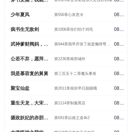
少年夏风
08-04
第556章心灰意冷
疯书生无敌剑
08-04
第1006章你们怕个鸡毛
武神爹财阀妈，我当躺赢狗怎么了
08-04
第944章我早开张了就是懒得弯腰去捡
公若不弃，愿拜为义父
08-03
第2236章南郑城外
我是慕容复的舅舅
08-03
第三百五十二章魔头事发
聚宝仙盆
08-03
第2011章祝你早日脱困哦
重生天龙，大宋小王爷，天下无敌
08-03
第1114章制服黑店
摄政妖妃的赤胆忠臣
08-03
第591章以彼之道4k2