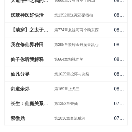
大道悟神之我的悟性超高
08-02
第668章没有收不了的场
妖孽神医好快活
08-02
第1352章送死还是找抽
【清穿】之太子拿了黛玉剧本
08-02
第774章胤禔呵两个狗东西
我在修仙界种田飞升
08-01
第395章欲碎金丹魔音乱心
仙子你听我解释
08-01
第664章相视而笑
仙凡分界
08-01
第1625章投怀与决裂
剑道余烬
08-01
第169章止戈三
长生：仙庭关系户下界摸鱼
07-31
第1352章登仙
紫微鼎
07-31
第1036章血流成河