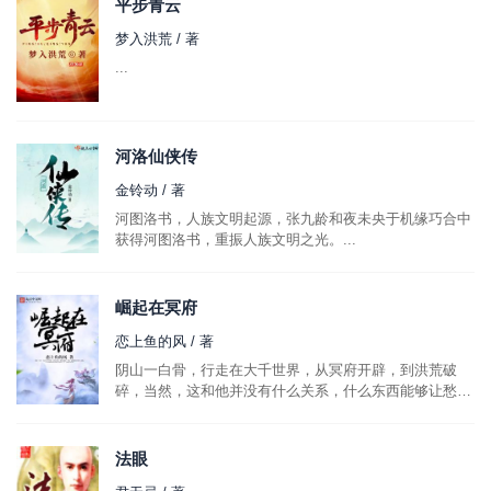
平步青云
梦入洪荒 / 著
...
河洛仙侠传
金铃动 / 著
河图洛书，人族文明起源，张九龄和夜未央于机缘巧合中
获得河图洛书，重振人族文明之光。...
崛起在冥府
恋上鱼的风 / 著
阴山一白骨，行走在大千世界，从冥府开辟，到洪荒破
碎，当然，这和他并没有什么关系，什么东西能够让愁眉
苦脸的平心娘娘会心一笑，才是他奋斗的目标。...
法眼