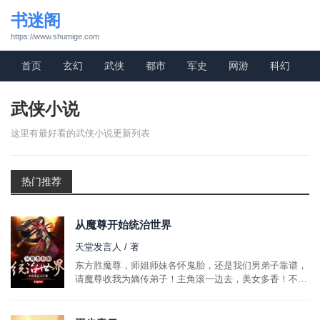
书迷阁
https://www.shumige.com
首页
玄幻
武侠
都市
军史
网游
科幻
武侠小说
这里有最好看的武侠小说更新列表
热门推荐
从魔尊开始统治世界
天堂发言人 / 著
东方胜魔尊，师姐师妹各怀鬼胎，还是我们男弟子靠谱，
请魔尊收我为嫡传弟子！主角滚一边去，美女多香！不过
看在你还算忠心的份上，本座愿意封你为门下第一走狗！
这是一个现代码农穿到异界都市，本想灯红酒绿享受一下
花花世界，没想到这竟是一个武...