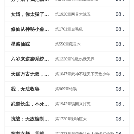
女婿，你太猛了，放过我吧
08-05
第1920章两界大战五
修仙从神秘小鼎开始
08-05
第1761章金毛犼
星路仙踪
08-04
第556章藏灵木
六岁来逆袭系统？我直升陆地神仙
08-04
第1220章谁敢伤我无界
天赋万古无双，只手横推三千帝！
08-04
第1047章武神不现天下无敌少年大帝
我，无法收容
08-04
第969章错误
武道长生，不死的我终将无敌
08-04
第1942章骗回来打死
抗战：无敌编制系统
08-04
第1720章影响巨大
穿书女频，我就要选女魔头！
08-04
第1323章墨雪老祖你人还怪好的嘞