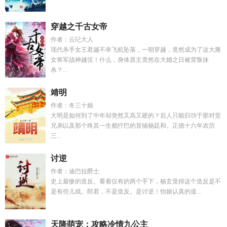
穿越之千古女帝
作者：云玘大人
现代杀手女王君越不幸飞机坠落，一朝穿越，竟然成为了这大雍
女将军战神越弦！什么，身体原主竟然在大婚之日被背叛抹
杀？...
靖明
作者：冬三十娘
大明是如何到了中年却突然又高又硬的？后人只能归功于那对堂
兄弟以及那个终其一生都拧巴的首辅杨廷和。正德十六年农历
三...
讨逆
作者：迪巴拉爵士
史上最惨的造反。看着仅有的两个手下，杨玄觉得这个造反是不
是有些儿戏。郎君，不是造反。是讨逆！怡娘认真的道...
天降萌宠：攻略冷情九公主