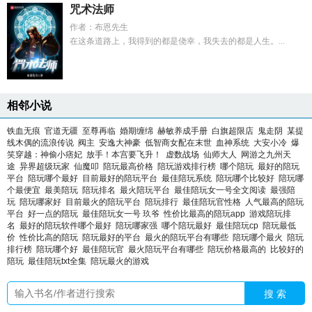
咒术法师
作者：布恩先生
在这条道路上，我得到的都是侥幸，我失去的都是人生。...
相邻小说
铁血无痕
官道无疆
至尊再临
婚期缠绵
赫敏养成手册
白旗超限店
鬼走阴
某提
线木偶的流浪传说
阀主
安逸大神豪
低智商女配在末世
血神系统
大安小冷
爆
笑穿越：神偷小痞妃
放手！本宫要飞升！
虚数战场
仙师大人
网游之九州天
途
异界超级玩家
仙魔叩
陪玩最高价格
陪玩游戏排行榜
哪个陪玩
最好的陪玩
平台
陪玩哪个最好
目前最好的陪玩平台
最佳陪玩系统
陪玩哪个比较好
陪玩哪
个最便宜
最美陪玩
陪玩排名
最火陪玩平台
最佳陪玩女一号全文阅读
最强陪
玩
陪玩哪家好
目前最火的陪玩平台
陪玩排行
最佳陪玩官性格
人气最高的陪玩
平台
好一点的陪玩
最佳陪玩女一号 玖爷
性价比最高的陪玩app
游戏陪玩排
名
最好的陪玩软件哪个最好
陪玩哪家强
哪个陪玩最好
最佳陪玩cp
陪玩最低
价
性价比高的陪玩
陪玩最好的平台
最火的陪玩平台有哪些
陪玩哪个最火
陪玩
排行榜
陪玩哪个好
最佳陪玩官
最火陪玩平台有哪些
陪玩价格最高的
比较好的
陪玩
最佳陪玩txt全集
陪玩最火的游戏
搜 索