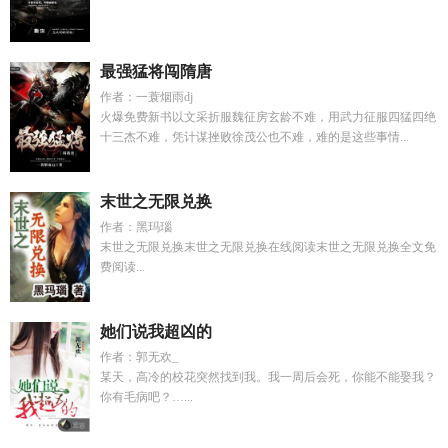
最强猛将闯隋唐
作者：一蓑烟雨dj
火爆免费新书以文采折服魏征房玄龄不难，用武力征服四猛四绝
十三杰不难，凭计谋挫败徐茂公也不难，难的是这些事情...
末世之无限兑换
作者：黑玛瑙
末世之无限兑换末世之无限兑换在线阅读末世之无限兑换全文免
费阅读...
她们说我超凶的
作者：郭无欢_
某天，高冷的校花突然找到我。我一周后会死，你能不能娶我？
你有毛病吧？…...