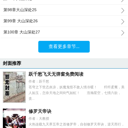
第98章大山深处25
第99章 大山深处26
第100章 大山深处27
查看更多章节...
封面推荐
跃千愁飞天无弹窗免费阅读
作者：跃千愁
苍穹之下世态炎凉，妖魔鬼怪不敌人情冷暖！ 纤纤柔荑，美
人如玉，怎奈天地之间剑气如虹！ 浩瀚星空，七情六欲，
贪...
修罗天帝诀
作者：大教授
火热连载九天界五帝之首修罗帝，自创修罗天帝诀，逆天而行，