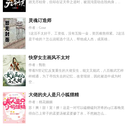
踏无尽枯骨，但却在证天帝之道时，被混沌雷劫击毁肉身，...
灵魂订造师
作者：Gour
1这活不太好干。工资低，没有五险一金，资历难熬得紧。2这活
是干啥的？怎么说呢选个活人，帮他成人杰，成英雄...
快穿女主画风不太对
作者：甄歌
带着N世记忆反复重生的大佬安生，能文又能武，八百般武艺样
样精通，为了寻找失去的记忆，改变现状，因此被选中成为时
空...
大佬的夫人是只小狐狸精
作者：桃花姻姻
苏！爽！甜！宠！撩！这是一对可以磕糖磕到牙疼的cp江暮晚觉
得自己上辈子的孟婆汤被孟婆掺了水，不然她怎么...