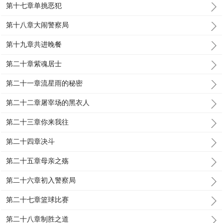
第十七章单挑恶犯
第十八章大闹警察局
第十九章共进晚餐
第二十章紫魂居士
第二十一章流星雨的秘密
第二十二章屠宰场的黑衣人
第二十三章你来我往
第二十四章决斗
第二十五章母亲之殇
第二十六章初入警察局
第二十七章篮球比赛
第二十八章制胜之道