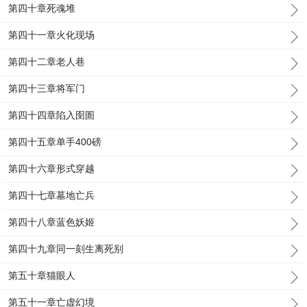
第四十章死魂堆
第四十一章火化现场
第四十二章老人巷
第四十三章将军门
第四十四章陷入囹圄
第四十五章单手400磅
第四十六章形式穿越
第四十七章墓地亡兵
第四十八章蓝色妖姬
第四十九章同一刻生离死别
第五十章猫眼人
第五十一章亡虚幻境