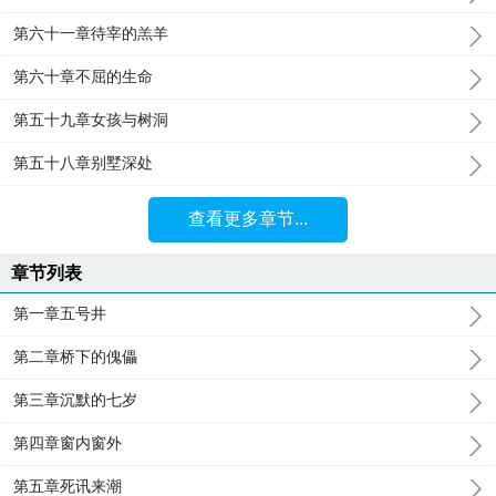
第六十一章待宰的羔羊
第六十章不屈的生命
第五十九章女孩与树洞
第五十八章别墅深处
查看更多章节...
章节列表
第一章五号井
第二章桥下的傀儡
第三章沉默的七岁
第四章窗内窗外
第五章死讯来潮