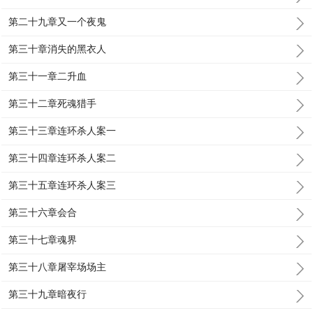
第二十九章又一个夜鬼
第三十章消失的黑衣人
第三十一章二升血
第三十二章死魂猎手
第三十三章连环杀人案一
第三十四章连环杀人案二
第三十五章连环杀人案三
第三十六章会合
第三十七章魂界
第三十八章屠宰场场主
第三十九章暗夜行